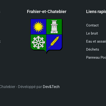
s
Frahier-et-Chatebier
Liens rapi
Contact
Le bruit
x
Eau et assa
Déchets
Panneau Po
t-Chatebier - Développé par
Dev&Tech