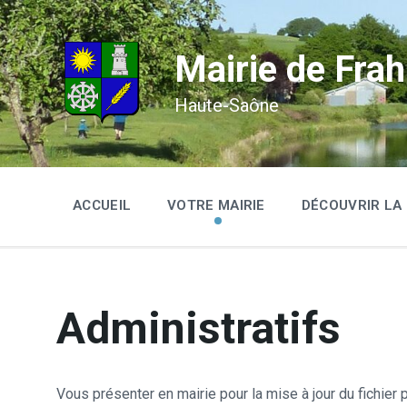
Skip
Skip
Skip
to
to
to
content
main
footer
navigation
Mairie de Frah
Haute-Saône
ACCUEIL
VOTRE MAIRIE
DÉCOUVRIR L
Administratifs
Vous présenter en mairie pour la mise à jour du fichier