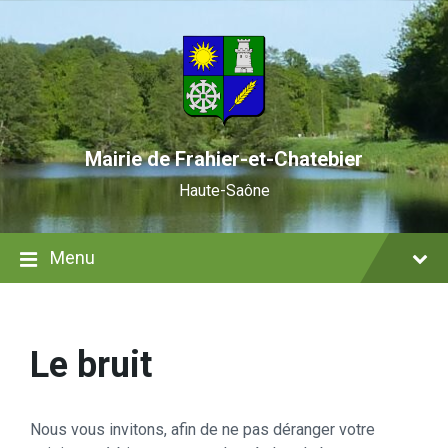
Skip
Skip
Skip
to
to
to
content
main
footer
navigation
Mairie de Frahier-et-Chatebier
Haute-Saône
Menu
Le bruit
Nous vous invitons, afin de ne pas déranger votre