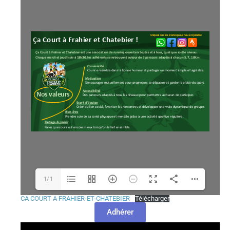
1/1
CA COURT A FRAHIER-ET-CHATEBIER
Télécharger
Adhérer