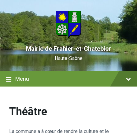
Skip
Skip
Skip
to
to
to
content
main
footer
navigation
Mairie de Frahier-et-Chatebier
Haute-Saône
Menu
Théâtre
La commune a à cœur de rendre la culture et le