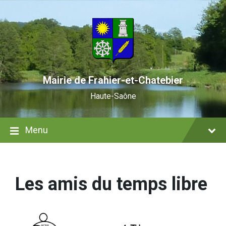
Skip
Skip
Skip
to
to
to
content
main
footer
navigation
Mairie de Frahier-et-Chatebier
Haute-Saône
Menu
Les amis du temps libre