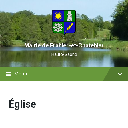
Skip
Skip
Skip
to
to
to
content
main
footer
navigation
Mairie de Frahier-et-Chatebier
Haute-Saône
Menu
Église