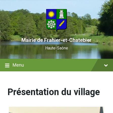
Skip
Skip
Skip
to
to
to
content
main
footer
navigation
Mairie de Frahier-et-Chatebier
Haute-Saône
Menu
Présentation du village