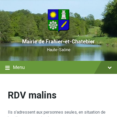
Skip
Skip
Skip
to
to
to
content
main
footer
navigation
Mairie de Frahier-et-Chatebier
Haute-Saône
Menu
RDV malins
Ils s’adressent aux personnes seules, en situation de