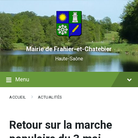
Skip
Skip
Skip
to
to
to
content
main
footer
navigation
Mairie de Frahier-et-Chatebier
Haute-Saône
Menu
ACCUEIL
ACTUALITÉS
Retour sur la marche