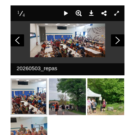
1
4
20260503_repas