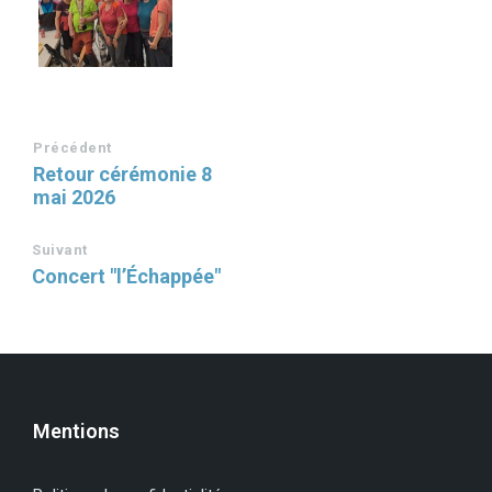
Précédent
Retour cérémonie 8
mai 2026
Suivant
Concert "l’Échappée"
Mentions