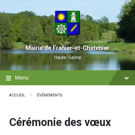
Skip
Skip
Skip
to
to
to
content
main
footer
navigation
Mairie de Frahier-et-Chatebier
Haute-Saône
Menu
ACCUEIL
ÉVÉNEMENTS
Cérémonie des vœux