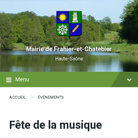
Skip
Skip
Skip
to
to
to
content
main
footer
navigation
Mairie de Frahier-et-Chatebier
Haute-Saône
Menu
ACCUEIL
ÉVÉNEMENTS
Fête de la musique