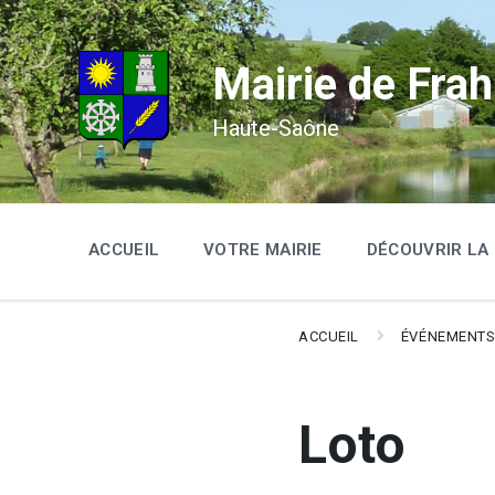
Skip
Skip
Skip
to
to
to
content
main
footer
navigation
Mairie de Frah
Haute-Saône
ACCUEIL
VOTRE MAIRIE
DÉCOUVRIR L
ACCUEIL
ÉVÉNEMENT
Loto