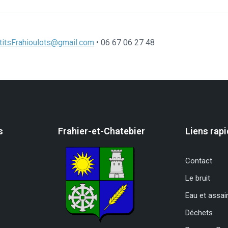
itsFrahioulots@gmail.com
• 06 67 06 27 48
s
Frahier-et-Chatebier
Liens rap
Contact
Le bruit
Eau et assa
Déchets