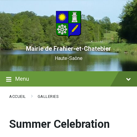
Skip
Skip
Skip
to
to
to
content
main
footer
navigation
Mairie de Frahier-et-Chatebier
Haute-Saône
Menu
ACCUEIL
GALLERIES
Summer Celebration