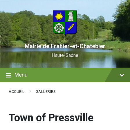
Skip
Skip
Skip
to
to
to
content
main
footer
navigation
Mairie de Frahier-et-Chatebier
Haute-Saône
Menu
ACCUEIL
GALLERIES
Town of Pressville