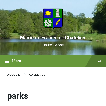
Skip
Skip
Skip
to
to
to
content
main
footer
navigation
Mairie de Frahier-et-Chatebier
Haute-Saône
Menu
ACCUEIL
GALLERIES
parks