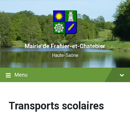
Skip
Skip
Skip
to
to
to
content
main
footer
navigation
Mairie de Frahier-et-Chatebier
Haute-Saône
Menu
Transports scolaires