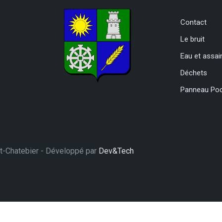
Contact
Le bruit
Eau et assa
Déchets
Panneau Po
-et-Chatebier - Développé par
Dev&Tech