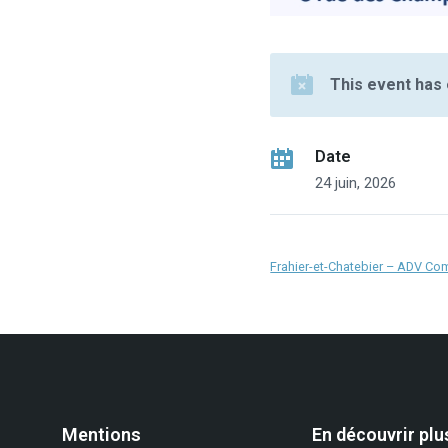
This event has
Date
24 juin, 2026
Frahier-et-Chatebier – ADV Co
Mentions
En découvrir plu