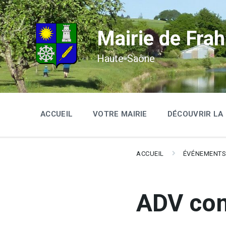
Skip
Skip
Skip
to
to
to
content
main
footer
navigation
Mairie de Frah
Haute-Saône
ACCUEIL
VOTRE MAIRIE
DÉCOUVRIR L
ACCUEIL
ÉVÉNEMENT
ADV co