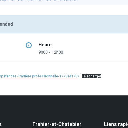
 ended
Heure
9h00 - 12h00
mpétences -Carrière professionnelle-1775141757
Télécharger
s
Frahier-et-Chatebier
Liens rap